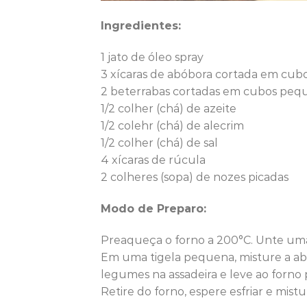
Ingredientes:
1 jato de óleo spray
3 xícaras de abóbora cortada em cu
2 beterrabas cortadas em cubos peq
1/2 colher (chá) de azeite
1/2 colehr (chá) de alecrim
1/2 colher (chá) de sal
4 xícaras de rúcula
2 colheres (sopa) de nozes picadas
Modo de Preparo:
Preaqueça o forno a 200°C. Unte uma
Em uma tigela pequena, misture a abób
legumes na assadeira e leve ao forn
Retire do forno, espere esfriar e mistu