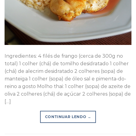
Ingredientes: 4 filés de frango (cerca de 300g no
total) 1 colher (chá) de tomilho desidratado 1 colher
(chá) de alecrim desidratado 2 colheres (sopa) de
manteiga 1 colher (sopa) de óleo sal e pimenta-do-
reino a gosto Molho thai: 1 colher (sopa) de azeite de
oliva 2 colheres (chá) de açúcar 2 colheres (sopa) de
[…]
CONTINUAR LENDO
→