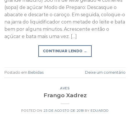
grande maduro) 500 ml de leite gelado 4 colheres
(sopa) de açúcar Modo de Preparo: Descasque o
abacate e descarte o caroço. Em seguida, coloque-o
na jarra do liquidificador com metade do leite e bata
bem por alguns minutos. Acrescente então o
açúcar e bata mais uma vez. […]
CONTINUAR LENDO
→
Postado em
Bebidas
Deixe um comentário
AVES
Frango Xadrez
POSTED ON
23 DE AGOSTO DE 2018
BY
EDUARDO