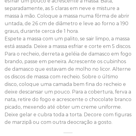
esfriar um pouco e acrescente à massa. Bata,
separadamente, as 5 claras em neve e misture a
massa à mão. Coloque a massa numa fôrma de abrir
untada, de 26 cm de diâmetro e leve ao forno a 190
graus, durante cerca de 1 hora.
Espete a massa com um palito, se sair limpo, a massa
está assada. Deixe a massa esfriar e corte em 5 discos.
Para o recheio, derreta a geléia de damasco em fogo
brando, passe em peneira. Acrescente os cubinhos
de damasco que estavam de molho no licor. Alterne
os discos de massa com recheio. Sobre o último
disco, coloque uma camada bem fina do recheio e
deixe descansar um pouco. Para a cobertura, ferva a
nata, retire do fogo e acrescente o chocolate branco
picado, mexendo até obter um creme uniforme.
Deixe gelar e cubra toda a torta. Decore com figuras
de marzipã ou com outra deocração a gosto.